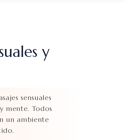
suales y
sajes sensuales
 y mente. Todos
 en un ambiente
tido.