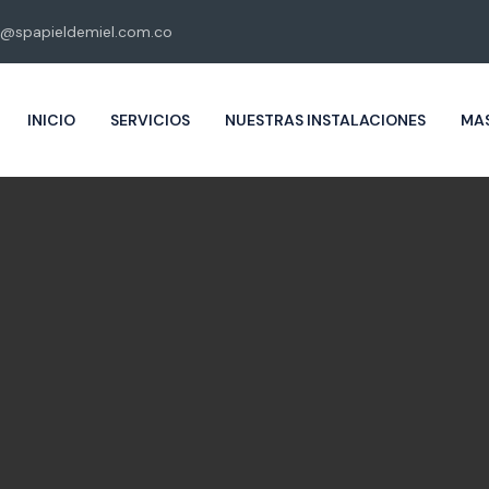
@spapieldemiel.com.co
INICIO
SERVICIOS
NUESTRAS INSTALACIONES
MAS
Piel de miel
Masajes eroticos