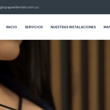
@spapieldemiel.com.co
INICIO
SERVICIOS
NUESTRAS INSTALACIONES
MAS
Piel de miel
Masajes eroticos