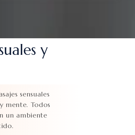
suales y
sajes sensuales
 y mente. Todos
 en un ambiente
tido.