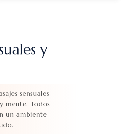
suales y
sajes sensuales
 y mente. Todos
 en un ambiente
tido.