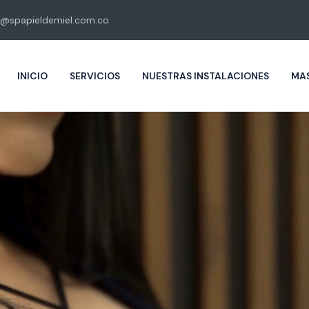
@spapieldemiel.com.co
INICIO
SERVICIOS
NUESTRAS INSTALACIONES
MAS
Piel de miel
Masajes eroticos