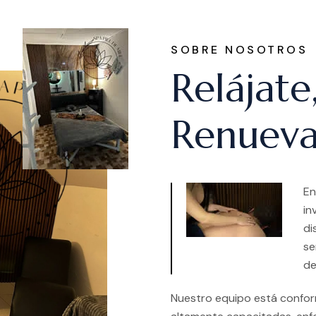
SOBRE NOSOTROS
Relájate
Renueva
En
in
di
se
de
Nuestro equipo está conform